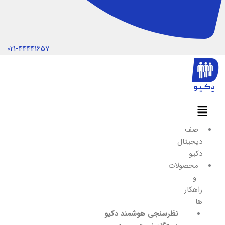
021-44441657
صف
دیجیتال
دکیو
محصولات
و
راهکار
ها
نظرسنجی هوشمند دکیو