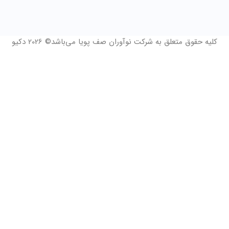
کلیه حقوق متعلق به شرکت نوآوران صف پویا می‌باشد© 2026 دکیو
فرم درخواست مشاوره و 14 روز دمو رایگان
نام و نام خانوادگی
*
چه زمانی مایلید با شما تماس گرفته شود؟
شماره موبایل
*
ثبت درخواست