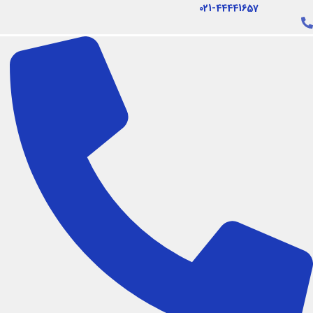
فتن
021-44441657
ه
حتوا