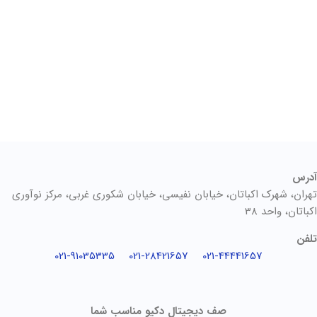
آدرس
تهران، شهرک اکباتان، خیابان نفیسی، خیابان شکوری غربی، مرکز نوآوری
اکباتان، واحد 38
تلفن
021-91035335
021-28421657
021-44441657
صف دیجیتال دکیو مناسب شما