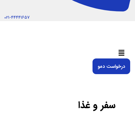
021-44441657
منو
درخواست دمو
سفر و غذا