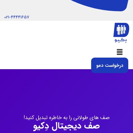
021-44441657
منو
درخواست دمو
صف های طولانی را به خاطره تبدیل کنید!
صف دیجیتال دِکیو