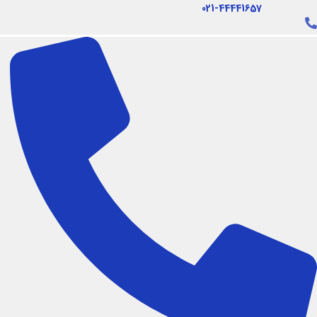
فتن
021-44441657
ه
حتوا