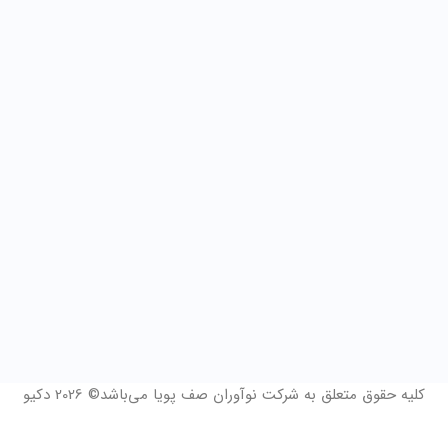
کلیه حقوق متعلق به شرکت نوآوران صف پویا می‌باشد© 2026 دکیو
فرم درخواست مشاوره و 14 روز دمو رایگان