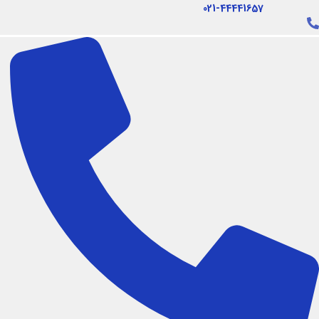
فتن
021-44441657
ه
حتوا