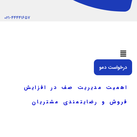
021-44441657
منو
درخواست دمو
اهمیت مدیریت صف در افزایش
فروش و رضایتمندی مشتریان