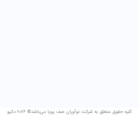
کلیه حقوق متعلق به شرکت نوآوران صف پویا می‌باشد© 2026 دکیو
فرم درخواست مشاوره و 14 روز دمو رایگان
نام و نام خانوادگی
*