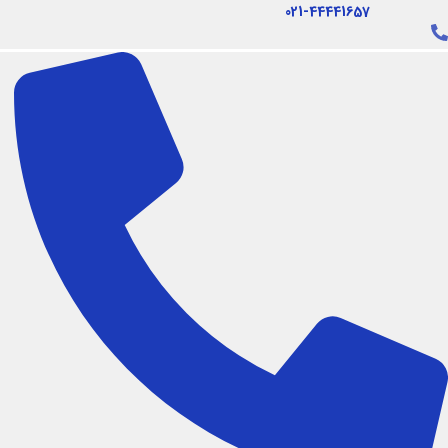
فتن
021-44441657
ه
حتوا