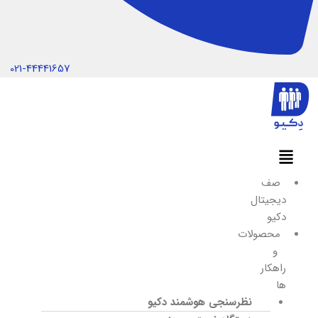
021-44441657
صف
دیجیتال
دکیو
محصولات
و
راهکار
ها
نظرسنجی هوشمند دکیو