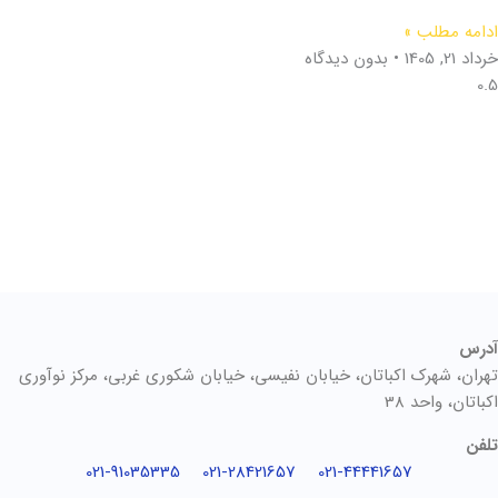
ادامه مطلب »
خرداد 21, 1405
بدون دیدگاه
آدرس
تهران، شهرک اکباتان، خیابان نفیسی، خیابان شکوری غربی، مرکز نوآوری
اکباتان، واحد 38
تلفن
021-91035335
021-28421657
021-44441657