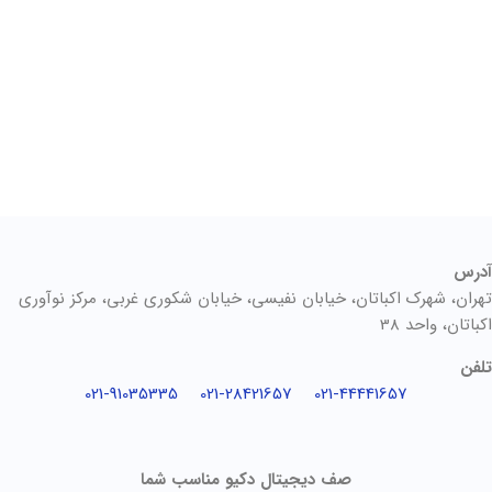
آدرس
تهران، شهرک اکباتان، خیابان نفیسی، خیابان شکوری غربی، مرکز نوآوری
اکباتان، واحد 38
تلفن
021-91035335
021-28421657
021-44441657
صف دیجیتال دکیو مناسب شما