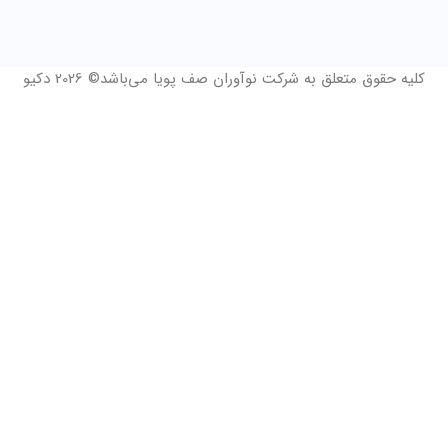
کلیه حقوق متعلق به شرکت نوآوران صف پویا می‌باشد© 2026 دکیو
فرم درخواست مشاوره و 14 روز دمو رایگان
نام و نام خانوادگی
*
چه زمانی مایلید با شما تماس گرفته شود؟
شماره موبایل
*
ثبت درخواست