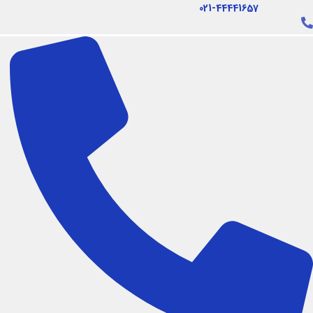
فتن
021-44441657
ه
حتوا