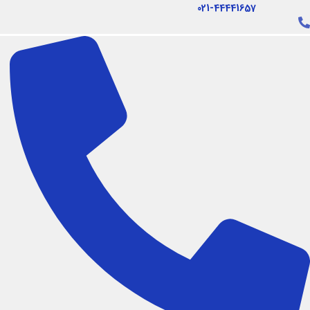
فتن
021-44441657
ه
حتوا