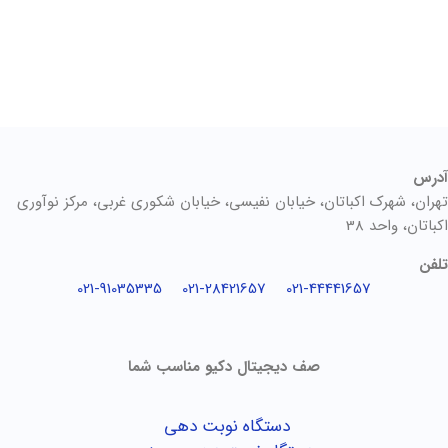
آدرس
تهران، شهرک اکباتان، خیابان نفیسی، خیابان شکوری غربی، مرکز نوآوری
اکباتان، واحد 38
تلفن
021-91035335
021-28421657
021-44441657
صف دیجیتال دکیو مناسب شما
دستگاه نوبت دهی