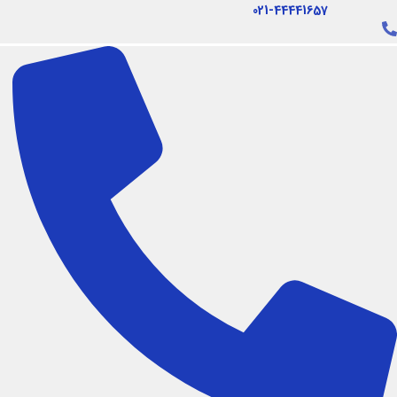
فتن
021-44441657
ه
حتوا