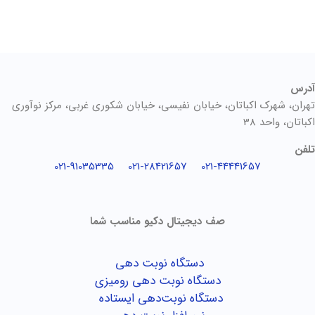
آدرس
تهران، شهرک اکباتان، خیابان نفیسی، خیابان شکوری غربی، مرکز نوآوری
اکباتان، واحد 38
تلفن
021-91035335
021-28421657
021-44441657
صف دیجیتال دکیو مناسب شما
دستگاه نوبت دهی
دستگاه نوبت دهی رومیزی
دستگاه نوبت‌دهی ایستاده