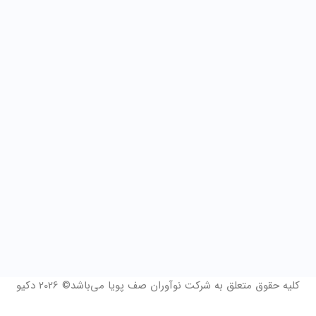
کلیه حقوق متعلق به شرکت نوآوران صف پویا می‌باشد© 2026 دکیو
فرم درخواست مشاوره و 14 روز دمو رایگان