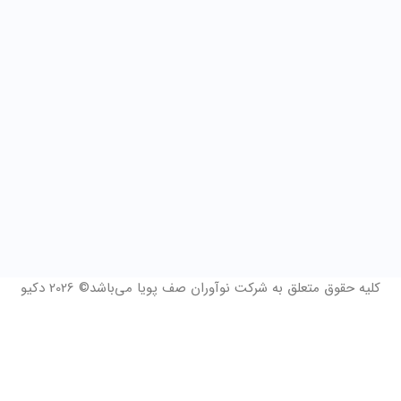
کلیه حقوق متعلق به شرکت نوآوران صف پویا می‌باشد© 2026 دکیو
فرم درخواست مشاوره و 14 روز دمو رایگان
نام و نام خانوادگی
*