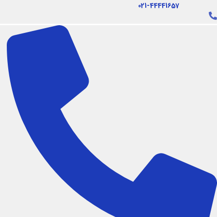
فتن
021-44441657
ه
حتوا