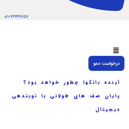
021-44441657
منو
درخواست دمو
آینده بانک‏ها چطور خواهد بود؟
پایان صف ‎های طولانی با نوبت‎دهی
دیجیتال